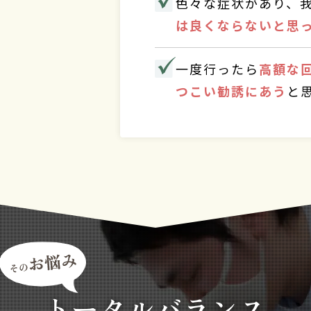
色々な症状があり、
は良くならないと思
一度行ったら
高額な
つこい勧誘にあう
と
トータルバランス