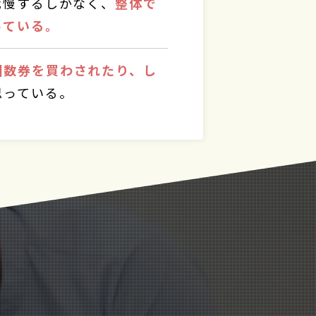
我慢するしかなく、
整体で
っている。
回数券を買わされたり、し
思っている。