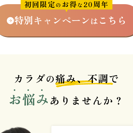
初回限定
お得
20周年
の
な
特別キャンペーン
こちら
は
カラダ
痛み、不調
で
の
お
悩
み
ありませんか？