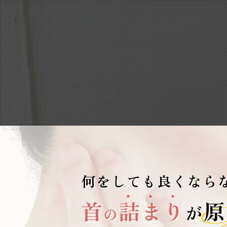
何をしても良くなら
首
詰
ま
り
原
が
の