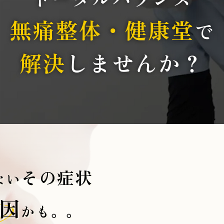
無痛整体・健康堂
で
解決
しませんか？
その症状
ない
因
かも。。