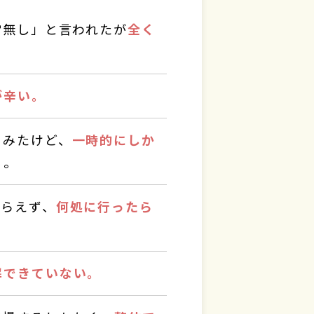
常無し」と言われたが
全く
が辛い。
てみたけど、
一時的にしか
る。
もらえず、
何処に行ったら
。
解できていない。