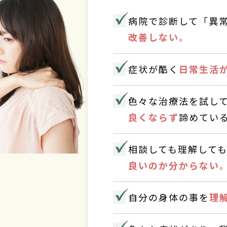
病院で診断して「異
改善しない。
症状が酷く
日常生活
色々な治療法を試し
良くならず
諦めてい
相談しても理解して
良いのか分からない
自分の身体の事を
理