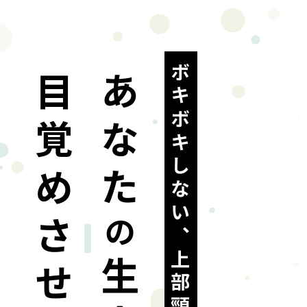
ボキボキしない、上部頸椎調整法で
目覚めさせます
あなた
の