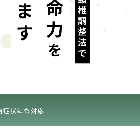
生命力
を
治症状にも対応